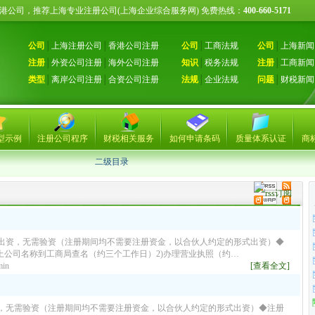
册香港公司，推荐上海专业注册公司(上海企业综合服务网) 免费热线：
400-660-5171
公司
│
上海注册公司
│
香港公司注册
公司
│
工商法规
公司
│
上海新闻
注册
│
外资公司注册
│
海外公司注册
知识
│
税务法规
注册
│
工商新闻
类型
│
离岸公司注册
│
合资公司注册
法规
│
企业法规
问题
│
财税新闻
型示例
注册公司程序
财税相关服务
如何申请条码
质量体系认证
商
二级目录
出资，无需验资（注册期间均不需要注册资金，以合伙人约定的形式出资）◆
上公司名称到工商局查名（约三个工作日）2)办理营业执照（约…
in
[查看全文]
，无需验资（注册期间均不需要注册资金，以合伙人约定的形式出资）◆注册