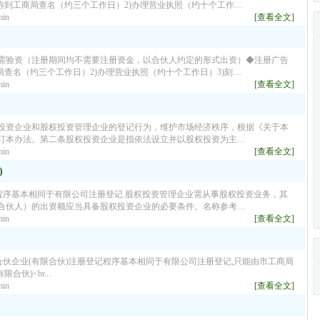
称到工商局查名（约三个工作日）2)办理营业执照（约十个工作…
in
[查看全文]
需验资（注册期间均不需要注册资金，以合伙人约定的形式出资）◆注册广告
局查名（约三个工作日）2)办理营业执照（约十个工作日）3)刻…
in
[查看全文]
投资企业和股权投资管理企业的登记行为，维护市场经济秩序，根据《关于本
订本办法。第二条股权投资企业是指依法设立并以股权投资为主…
in
[查看全文]
)
程序基本相同于有限公司注册登记.股权投资管理企业需从事股权投资业务，其
合伙人）的出资额应当具备股权投资企业的必要条件。名称参考…
in
[查看全文]
合伙企业(有限合伙)注册登记程序基本相同于有限公司注册登记,只能由市工商局
伙)<br...
in
[查看全文]