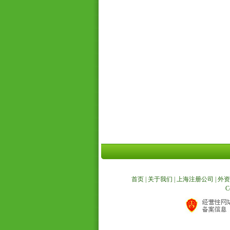
首页
|
关于我们
|
上海注册公司
|
外资
C