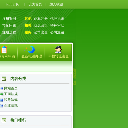
RSS订阅
|
设为首页
|
加入收藏
│
注册案例
其他
│
商标注册
│
代理记账
│
常见问题
相关
│
优惠政策
│
特种审批
│
注册进程
服务
│
公司变更
│
公司注销
标专利申请
企业电话办理
年检转让变更
内容分类
网站首页
工商法规
税务法规
企业法规
热门排行