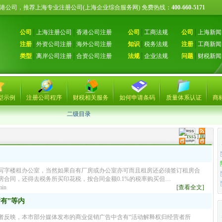
册香港公司，推荐上海专业注册公司(上海企业综合服务网) 免费热线：
400-660-5171
公司
│
上海注册公司
│
香港公司注册
公司
│
工商法规
公司
│
上海新闻
注册
│
外资公司注册
│
海外公司注册
知识
│
税务法规
注册
│
工商新闻
类型
│
离岸公司注册
│
合资公司注册
法规
│
企业法规
问题
│
财税新闻
型示例
注册公司程序
财税相关服务
如何申请条码
质量体系认证
商
二级目录
写字楼租办公室，当然如果自有厂房或办公室亦可而且租房还必须签订租房合
合同，还得去税务所买印花税，按合同金额0.1%的税率购买但…
in
[查看全文]
有”等内
者反映，本市部分媒体发布的商业促销广告中含有“活动解释权归经营者所