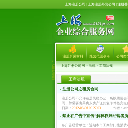
上海注册公司 | 上海注册外资公司 | 注
注册所需材料
经营范围参考
公司类
上海注册公司网
>
法规
>
工商法规
工商法规
注册公司之租房合同
注册公司不允许在居民楼办公，所以需要去
同，并需要出具房东房产证的复印件签完租房
日期：
2012-08-06 09.27.03
作者：adm
禁止在广告中宣传“解释权归经营者所
各广告经营单位：近期本市工商部门接消费