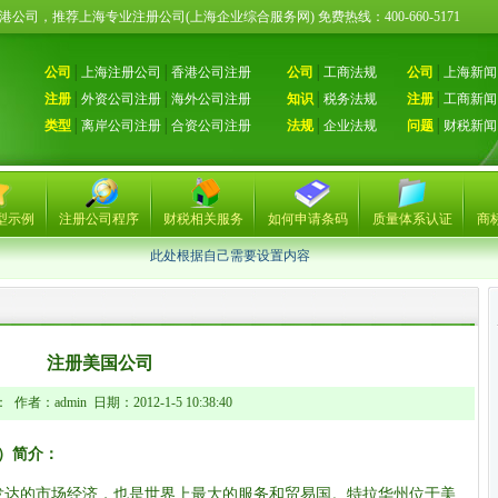
册香港公司，推荐上海专业注册公司(上海企业综合服务网) 免费热线：400-660-51
公司
│
上海注册公司
│
香港公司注册
公司
│
工商法规
公司
│
上海新闻
注册
│
外资公司注册
│
海外公司注册
知识
│
税务法规
注册
│
工商新闻
类型
│
离岸公司注册
│
合资公司注册
法规
│
企业法规
问题
│
财税新闻
型示例
注册公司程序
财税相关服务
如何申请条码
质量体系认证
商
此处根据自己需要设置内容
注册美国公司
作者：admin 日期：2012-1-5 10:38:40
州）简介：
发达的市场经济，也是世界上最大的服务和贸易国。特拉华州位于美