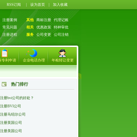
71
RSS订阅
|
设为首页
|
加入收藏
│
注册案例
其他
│
商标注册
│
代理记账
│
常见问题
相关
│
优惠政策
│
特种审批
│
注册进程
服务
│
公司变更
│
公司注销
标专利申请
企业电话办理
年检转让变更
热门排行
注册bvi公司的好处？
注册BVI公司
注册马绍尔公司
注册英国公司
注册美国公司