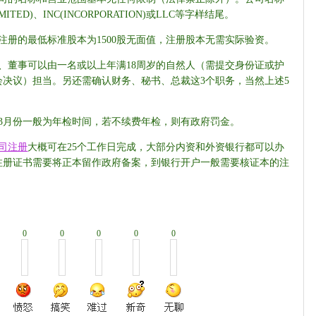
IMITED)、INC(INCORPORATION)或LLC等字样结尾。
注册的最低标准股本为1500股无面值，注册股本无需实际验资。
、董事可以由一名或以上年满18周岁的自然人（需提交身份证或护
决议）担当。另还需确认财务、秘书、总裁这3个职务，当然上述5
。
3月份一般为年检时间，若不续费年检，则有政府罚金。
司注册
大概可在25个工作日完成，大部分内资和外资银行都可以办
注册证书需要将正本留作政府备案，到银行开户一般需要核证本的注
0
0
0
0
0