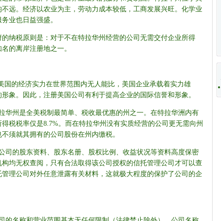
均不远。经济以农业为主，劳动力成本较低，工商发展兴旺。化学业
服务业也日益强盛。
府的纳税原则是：对于不在特拉华州经营的公司无需交付企业所得
知名的离岸注册地之一。
：美国的经济实力在世界范围内无人能比，美国企业承载着实力雄
的形象。因此，注册美国公司有利于提高企业的国际信誉和形象。
特拉华州是全美税制最简单、税收最优惠的州之一。在特拉华洲内有
得税税率仅是8.7%。而在特拉华州没有实质经营的公司更无需向州
也不须就其拥有的公司股份在州内缴税。
国公司的股东资料、股东名册、股权比例、收益状况等资料高度保密
机构均无权查阅，只有合法取得该公司授权的信托管理公司才可以查
托管理公司对外任意泄露有关材料，这就极大程度的保护了公司的企
公司的名称和营业范围基本无任何限制（法律禁止除外）。公司名称